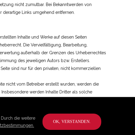
letzung nicht zumutbar. Bei Bekanntwerden von
r derartige Links umgehend entfernen.
rstellten Inhalte und Werke auf diesen Seiten
berrecht. Die Vervielfältigung, Bearbeitung,
 Verwertung außerhalb der Grenzen des Urheberrechtes
timmung des jeweiligen Autors bzw. Erstellers.
eite sind nur für den privaten, nicht kommerziellen
eite nicht vom Betreiber erstellt wurden, werden die
. Insbesondere werden Inhalte Dritter als solche
rotzdem auf eine Urheberrechtsverletzung aufmerksam
entsprechenden Hinweis. Bei Bekanntwerden von
 derartige Inhalte umgehend entfernen.
 Durch die weitere
OK, VERSTANDEN.
tzbestimmungen.