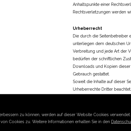
Anhaltspunkte einer Rechtsver
Rechtsverletzungen werden wi
Urheberrecht
Die durch die Seitenbetreiber e
unterliegen dem deutschen Urhe
Verbreitung und jede Art der
bedürfen der schriftlichen Zus
Downloads und Kopien dieser S
Gebrauch gestattet.
Soweit die Inhalte auf dieser S
Urheberrechte Dritter beachtet
gekennzeichnet. Sollten Sie t
werden, bitten wir um einen 
Rechtsverletzungen werden wir
verbessern zu können, werden auf dieser Website Cookies verwendet.
on Cookies zu. Weitere Informationen erhalten Sie in den
Datenschu